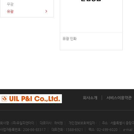
무광
유광
유광 인화
회사소개
서비스이용약관
회사명 : (주)유일피앤아이
대표이사 : 하석현
개인정보보호책임자 :
주소 : 서울특별시 중랑구
사업자등록번호 : 206-86-83317
대표전화 : 1588-6921
팩스 : 02-499-6020
e-mail