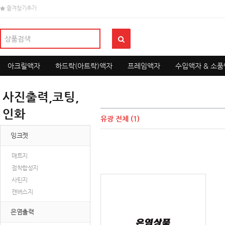
즐겨찾기추가
아크릴액자
하드락(아트락)액자
프레임액자
수입액자 & 소
사진출력,코팅,
인화
유광
전체 (1)
잉크젯
매트지
점착합성지
사틴지
캔버스지
은염출력