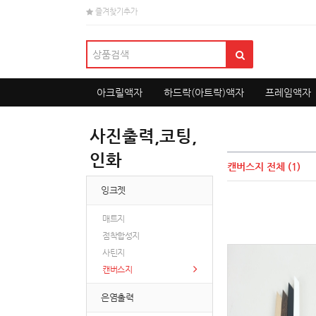
즐겨찾기추가
아크릴액자
하드락(아트락)액자
프레임액자
사진출력,코팅,
인화
캔버스지
전체 (1)
잉크젯
매트지
점착합성지
사틴지
캔버스지
은염출력