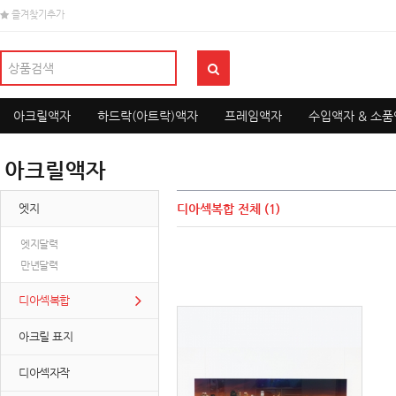
즐겨찾기추가
아크릴액자
하드락(아트락)액자
프레임액자
수입액자 & 소
아크릴액자
엣지
디아섹복합
전체 (1)
엣지달력
만년달력
디아섹복합
아크릴 표지
디아섹자작