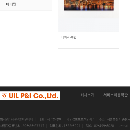
베네핏
디아섹복합
회사소개
서비스이용약관
회사명 : (주)유일피앤아이
대표이사 : 하석현
개인정보보호책임자 :
주소 : 서울특별시 중랑구
사업자등록번호 : 206-86-83317
대표전화 : 1588-6921
팩스 : 02-499-6020
e-mail