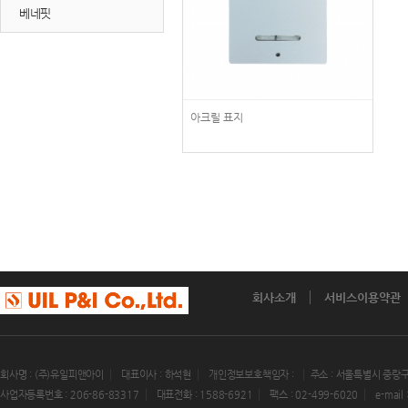
베네핏
아크릴 표지
회사소개
서비스이용약관
회사명 : (주)유일피앤아이
대표이사 : 하석현
개인정보보호책임자 :
주소 : 서울특별시 중랑구
사업자등록번호 : 206-86-83317
대표전화 : 1588-6921
팩스 : 02-499-6020
e-mail