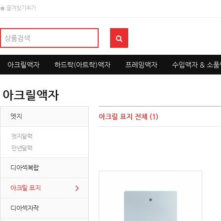
즐겨찾기추가
아크릴액자
하드락(아트락)액자
프레임액자
수입액자 & 소
아크릴액자
엣지
아크릴 표지
전체 (1)
엣지달력
만년달력
디아섹복합
아크릴 표지
디아섹자작