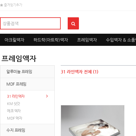
즐겨찾기추가
아크릴액자
하드락(아트락)액자
프레임액자
수입액자 & 소
프레임액자
알루미늄 프레임
31 라인액자
전체 (1)
MDF 프레임
31 라인액자
KM 삿갓
에코 액자
MDF 액자
수지 프레임