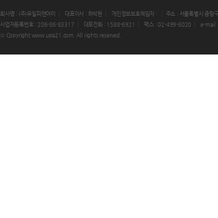
회사명 : (주)유일피앤아이
대표이사 : 하석현
개인정보보호책임자 :
주소 : 서울특별시 중랑구
사업자등록번호 : 206-86-83317
대표전화 : 1588-6921
팩스 : 02-499-6020
e-mail
ⓒ Copyright www.upa21.com. All rights reserved.