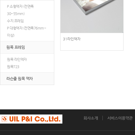
P 소형액자 (전면폭
30~55mm)
수지 프레임
P 대형액자 (전면폭76mm~
이상)
31라인액자
원목 프레임
원목 라인액자
원목723
라슨줄 원목 액자
회사소개
서비스이용약관