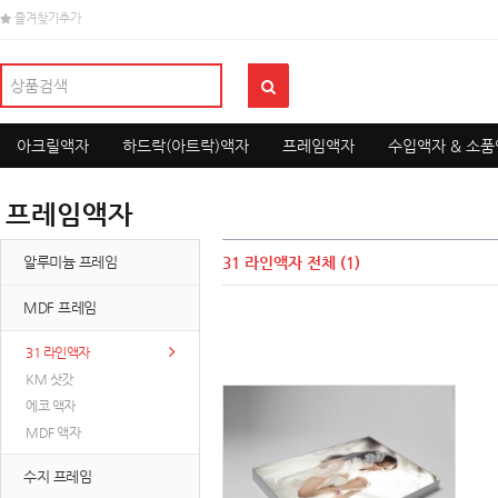
즐겨찾기추가
아크릴액자
하드락(아트락)액자
프레임액자
수입액자 & 소
프레임액자
알루미늄 프레임
31 라인액자
전체 (1)
MDF 프레임
31 라인액자
KM 삿갓
에코 액자
MDF 액자
수지 프레임