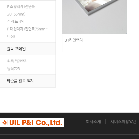
P 소형액자 (전면폭
30~55mm)
수지 프레임
P 대형액자 (전면폭76mm~
이상)
31라인액자
원목 프레임
원목 라인액자
원목723
라슨줄 원목 액자
회사소개
서비스이용약관