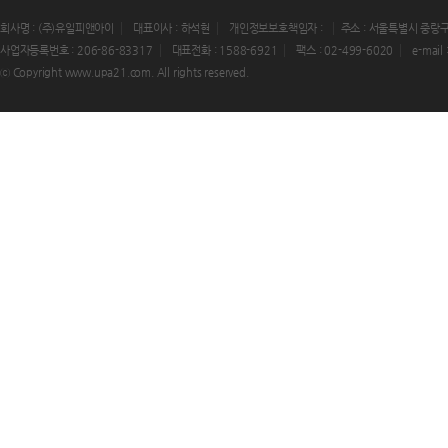
회사명 : (주)유일피앤아이
대표이사 : 하석현
개인정보보호책임자 :
주소 : 서울특별시 중랑구
사업자등록번호 : 206-86-83317
대표전화 : 1588-6921
팩스 : 02-499-6020
e-mail
ⓒ Copyright www.upa21.com. All rights reserved.