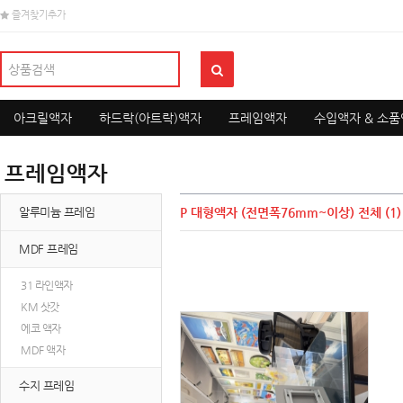
즐겨찾기추가
아크릴액자
하드락(아트락)액자
프레임액자
수입액자 & 소
프레임액자
알루미늄 프레임
P 대형액자 (전면폭76mm~이상)
전체 (1)
MDF 프레임
31 라인액자
KM 삿갓
에코 액자
MDF 액자
수지 프레임