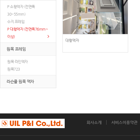
P 소형액자 (전면폭
30~55mm)
수지 프레임
P 대형액자 (전면폭76mm~
이상)
대형액자
원목 프레임
원목 라인액자
원목723
라슨줄 원목 액자
회사소개
서비스이용약관