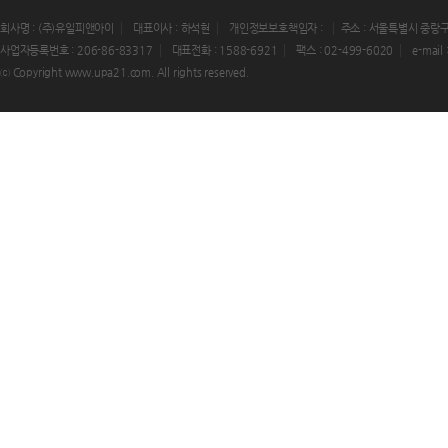
회사명 : (주)유일피앤아이
대표이사 : 하석현
개인정보보호책임자 :
주소 : 서울특별시 중랑구
사업자등록번호 : 206-86-83317
대표전화 : 1588-6921
팩스 : 02-499-6020
e-mail
ⓒ Copyright www.upa21.com. All rights reserved.