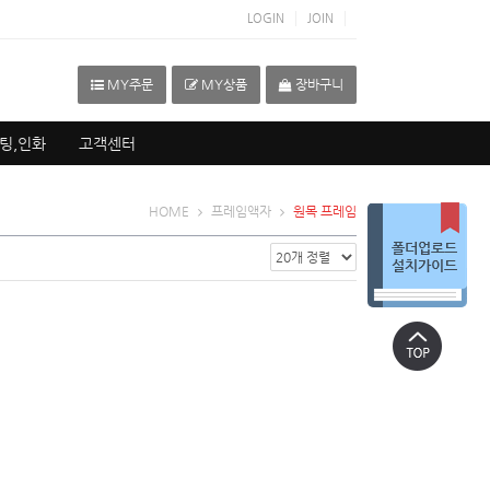
LOGIN
JOIN
MY주문
MY상품
장바구니
팅,인화
고객센터
HOME
프레임액자
원목 프레임