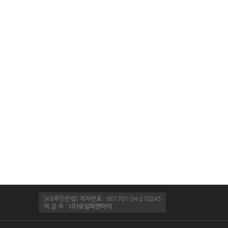
[KB국민은행] 계좌번호 : 801701-04-210245
예 금 주 :
(주)유일피앤아이