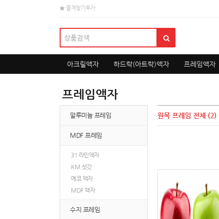
즐겨찾기추가
아크릴액자
하드락(아트락)액자
프레임액자
프레임액자
알루미늄 프레임
원목 프레임
전체 (2)
MDF 프레임
31 라인액자
KM 삿갓
에코 액자
MDF 액자
수지 프레임