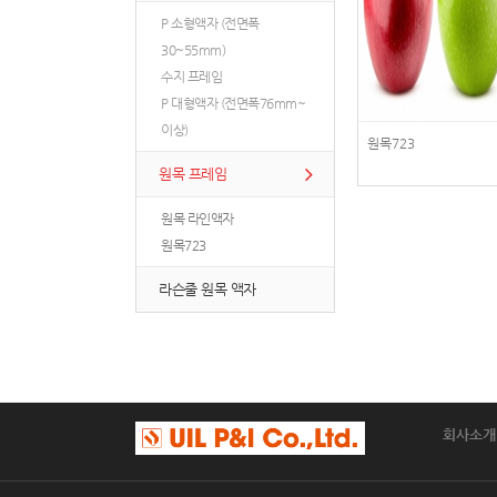
P 소형액자 (전면폭
30~55mm)
수지 프레임
P 대형액자 (전면폭76mm~
이상)
원목723
원목 프레임
원목 라인액자
원목723
라슨줄 원목 액자
회사소개