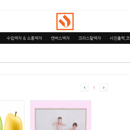
수입액자 & 소품액자
캔버스액자
크리스탈액자
사진출력,코
1