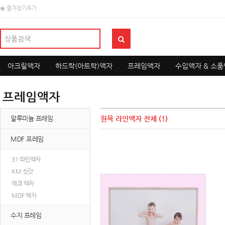
즐겨찾기추가
아크릴액자
하드락(아트락)액자
프레임액자
수입액자 & 소
프레임액자
알루미늄 프레임
원목 라인액자
전체 (1)
MDF 프레임
31 라인액자
KM 삿갓
에코 액자
MDF 액자
수지 프레임