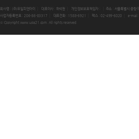
회사명 : (주)유일피앤아이
대표이사 : 하석현
개인정보보호책임자 :
주소 : 서울특별시 중랑구
사업자등록번호 : 206-86-83317
대표전화 : 1588-6921
팩스 : 02-499-6020
e-mail
ⓒ Copyright www.upa21.com. All rights reserved.