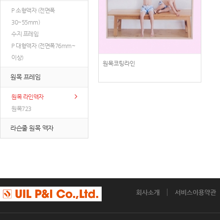
P 소형액자 (전면폭
30~55mm)
수지 프레임
P 대형액자 (전면폭76mm~
이상)
원목코팅라인
원목 프레임
원목 라인액자
원목723
라슨줄 원목 액자
회사소개
서비스이용약관