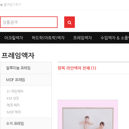
즐겨찾기추가
아크릴액자
하드락(아트락)액자
프레임액자
수입액자 & 소
프레임액자
알루미늄 프레임
원목 라인액자
전체 (1)
MDF 프레임
31 라인액자
KM 삿갓
에코 액자
MDF 액자
수지 프레임