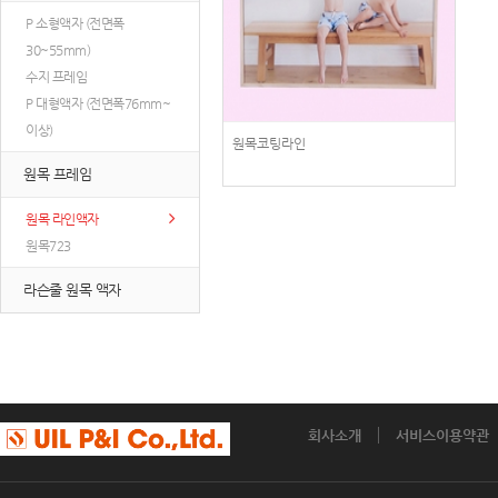
P 소형액자 (전면폭
30~55mm)
수지 프레임
P 대형액자 (전면폭76mm~
이상)
원목코팅라인
원목 프레임
원목 라인액자
원목723
라슨줄 원목 액자
회사소개
서비스이용약관