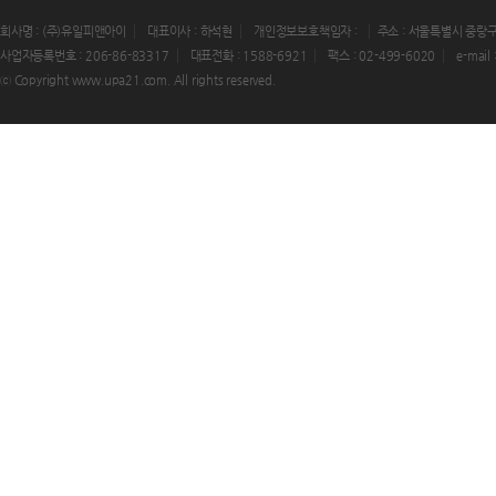
회사명 : (주)유일피앤아이
대표이사 : 하석현
개인정보보호책임자 :
주소 : 서울특별시 중랑구
사업자등록번호 : 206-86-83317
대표전화 : 1588-6921
팩스 : 02-499-6020
e-mail
ⓒ Copyright www.upa21.com. All rights reserved.