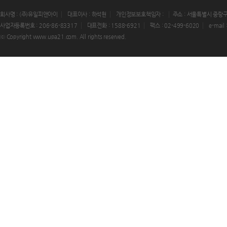
회사명 : (주)유일피앤아이
대표이사 : 하석현
개인정보보호책임자 :
주소 : 서울특별시 중랑구
사업자등록번호 : 206-86-83317
대표전화 : 1588-6921
팩스 : 02-499-6020
e-mail
ⓒ Copyright www.upa21.com. All rights reserved.