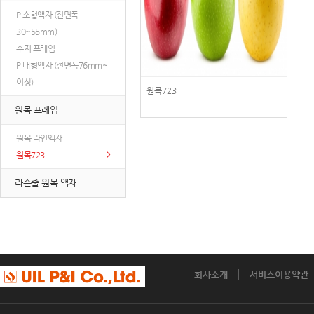
P 소형액자 (전면폭
30~55mm)
수지 프레임
P 대형액자 (전면폭76mm~
이상)
원목723
원목 프레임
원목 라인액자
원목723
라슨줄 원목 액자
회사소개
서비스이용약관