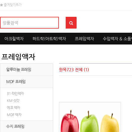
즐겨찾기추가
아크릴액자
하드락(아트락)액자
프레임액자
수입액자 & 소
프레임액자
알루미늄 프레임
원목723
전체 (1)
MDF 프레임
31 라인액자
KM 삿갓
에코 액자
MDF 액자
수지 프레임