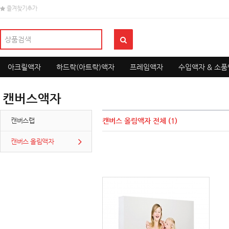
즐겨찾기추가
아크릴액자
하드락(아트락)액자
프레임액자
수입액자 & 소
캔버스액자
캔버스랩
캔버스 올림액자
전체 (1)
캔버스 올림액자