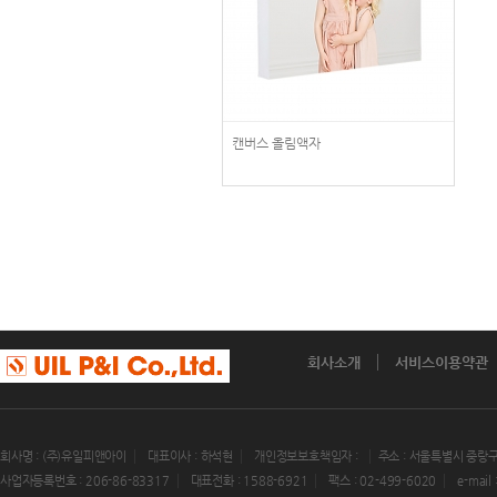
캔버스 올림액자
회사소개
서비스이용약관
회사명 : (주)유일피앤아이
대표이사 : 하석현
개인정보보호책임자 :
주소 : 서울특별시 중랑구
사업자등록번호 : 206-86-83317
대표전화 : 1588-6921
팩스 : 02-499-6020
e-mail