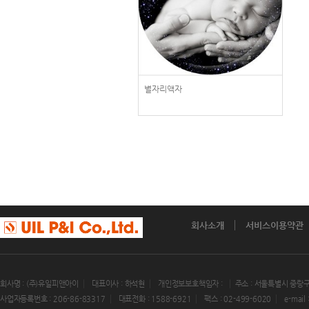
별자리액자
회사소개
서비스이용약관
회사명 : (주)유일피앤아이
대표이사 : 하석현
개인정보보호책임자 :
주소 : 서울특별시 중랑구
사업자등록번호 : 206-86-83317
대표전화 : 1588-6921
팩스 : 02-499-6020
e-mail