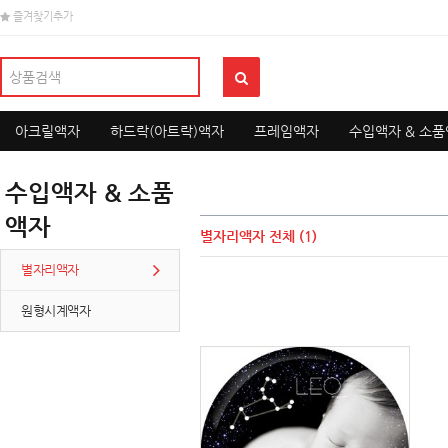
즐겨찾기추가
아크릴액자
하드락(아트락)액자
프레임액자
수입액자 & 소
수입액자 & 소품
액자
별자리액자
전체 (1)
별자리액자
원형시계액자