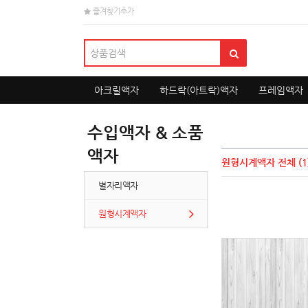
즐겨찾기추가
아크릴액자
하드락(아트락)액자
프레임액자
수입액자 & 소품
액자
원형시계액자
전체 (1
별자리액자
원형시계액자