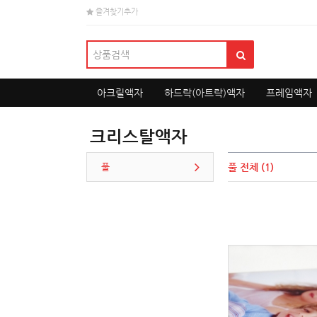
즐겨찾기추가
아크릴액자
하드락(아트락)액자
프레임액자
크리스탈액자
풀
풀
전체 (1)