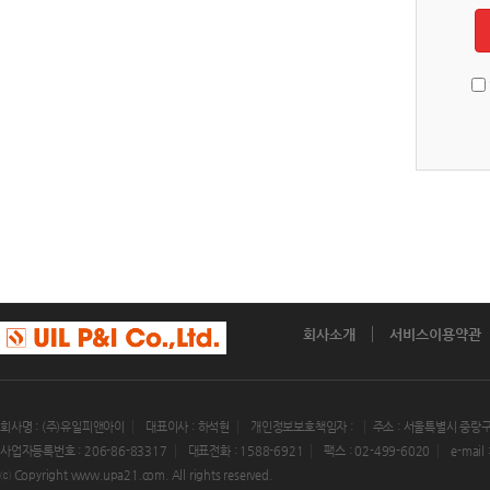
번
호
회사소개
서비스이용약관
회사명 : (주)유일피앤아이
대표이사 : 하석현
개인정보보호책임자 :
주소 : 서울특별시 중랑구
사업자등록번호 : 206-86-83317
대표전화 : 1588-6921
팩스 : 02-499-6020
e-mail
ⓒ Copyright www.upa21.com. All rights reserved.